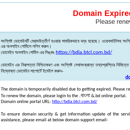
Domain Expire
Please rene
সংশ্লিষ্ট
ডোমেইনটি
মেয়াদউত্তীর্ণ
হওয়ায়
সাময়িকভাবে
বন্ধ
হয়েছে
।
ওয়েবসাইটসহ
সংশ্ল
এর
অনলাইন
পোর্টালে
লগিন
করুন
।
ডোমেইন
অনলাইন
পোর্টাল
এর
লিঙ্কঃ
https://bdia.btcl.com.bd/
ডোমেইন
এর
নিরাপত্তা
নিশ্চিতকরণ
এবং
সংশ্লিষ্ট
সেবাসংক্রান্ত
তথ্যপ্রাপ্তির
নিমিত্তে
-
নিম্নোক্ত
ডোমেইন
সাপোর্টে
ইমেইল
করুন
d
The domain is temporarily disabled due to getting expired. Please r
.
বাংলা
To renew the domain, please login to the
&.bd online portal.
Domain online portal URL:
http://bdia.btcl.com.bd/
To ensure domain security & get information update of the servi
assistance, please email at below domain support email-