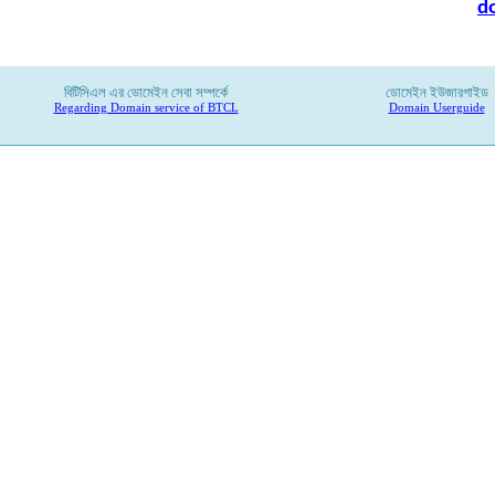
d
বিটিসিএল
এর
ডোমেইন
সেবা
সম্পর্কে
ডোমেইন ইউজারগাইড
Regarding Domain service of BTCL
Domain Userguide